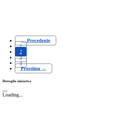
← Precedente
1
2
3
4
Prossima →
Dettaglio iniziativa
Loading...