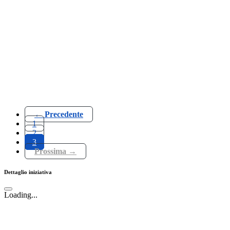
← Precedente
1
2
3
Prossima →
Dettaglio iniziativa
Loading...