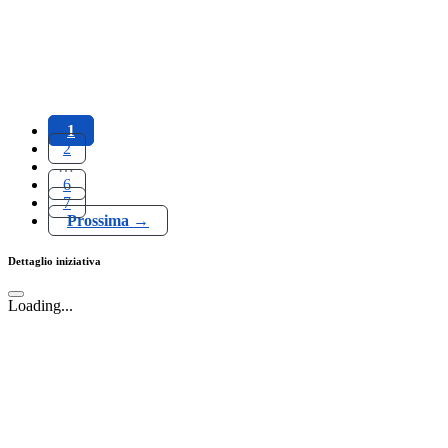
1
2
…
6
7
Prossima →
Dettaglio iniziativa
Loading...