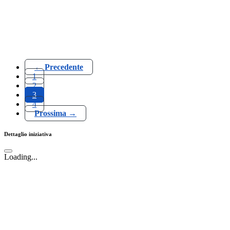
← Precedente
1
2
3
4
Prossima →
Dettaglio iniziativa
Loading...