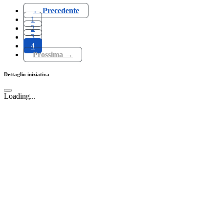
← Precedente
1
2
3
4
Prossima →
Dettaglio iniziativa
Loading...