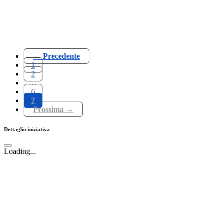
← Precedente
1
2
…
6
7
Prossima →
Dettaglio iniziativa
Loading...