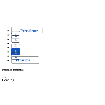
← Precedente
1
2
…
5
6
7
Prossima →
Dettaglio iniziativa
Loading...