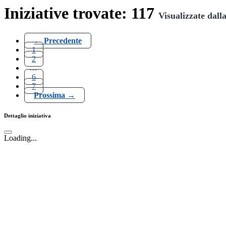
Iniziative trovate: 117
Visualizzate dall
← Precedente
1
2
…
6
7
Prossima →
Dettaglio iniziativa
Loading...