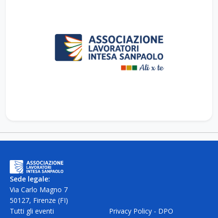
Sede legale:
Via Carlo Magno 7
50127, Firenze (FI)
Tutti gli eventi
Privacy Policy - DPO