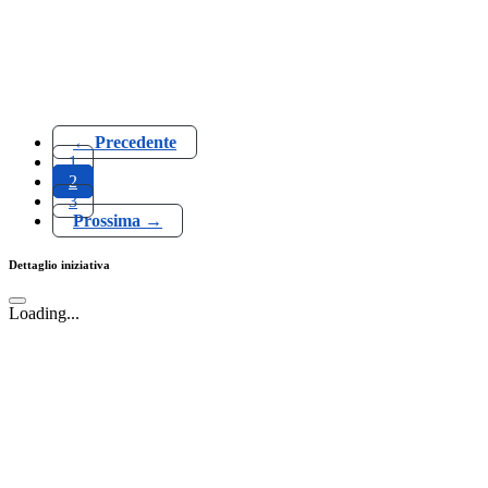
← Precedente
1
2
3
Prossima →
Dettaglio iniziativa
Loading...