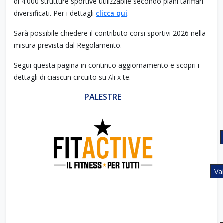
di 4.000 strutture sportive utilizzabile secondo piani tariffari
diversificati. Per i dettagli
clicca qui
.
Sarà possibile chiedere il contributo corsi sportivi 2026 nella
misura prevista dal Regolamento.
Segui questa pagina in continuo aggiornamento e scopri i
dettagli di ciascun circuito su Ali x te.
PALESTRE
Vai