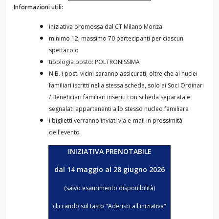
Informazioni utili:
iniziativa promossa dal CT Milano Monza
minimo 12, massimo 70 partecipanti per ciascun
spettacolo
tipologia posto:
POLTRONISSIMA
N.B. i posti vicini saranno assicurati, oltre che ai nuclei
familiari iscritti nella stessa scheda, solo ai Soci Ordinari
/ Beneficiari familiari inseriti con scheda separata e
segnalati appartenenti allo stesso nucleo familiare
i biglietti verranno inviati via e-mail in prossimità
dell'evento
INIZIATIVA PRENOTABILE
dal 14 maggio al 28 giugno 2026
(salvo esaurimento disponibilità)
cliccando sul tasto "Aderisci all'iniziativa"