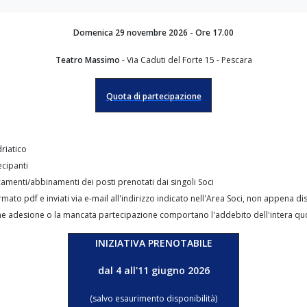
Domenica 29 novembre 2026 - Ore 17.00
Teatro Massimo
-
Via Caduti del Forte 15 - Pescara
Quota di partecipazione
riatico
ecipanti
camenti/abbinamenti dei posti prenotati dai singoli Soci
rmato pdf e inviati via e-mail all'indirizzo indicato nell'Area Soci, non appena di
fine adesione o la mancata partecipazione comportano l'addebito dell'intera qu
INIZIATIVA PRENOTABILE
dal 4 all'11 giugno 2026
(salvo esaurimento disponibilità)