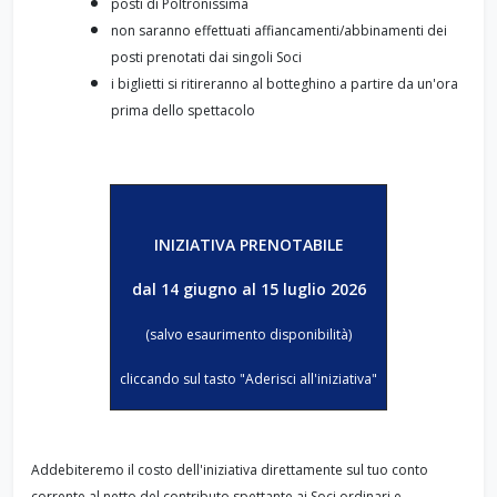
posti di Poltronissima
non saranno effettuati affiancamenti/abbinamenti dei
posti prenotati dai singoli Soci
i biglietti si ritireranno al botteghino a partire da un'ora
prima dello spettacolo
INIZIATIVA PRENOTABILE
dal 14 giugno
al 15 luglio 2026
(salvo esaurimento disponibilità)
cliccando sul tasto "Aderisci all'iniziativa"
Addebiteremo il costo dell'iniziativa direttamente sul tuo conto
corrente al netto del contributo spettante ai Soci ordinari e