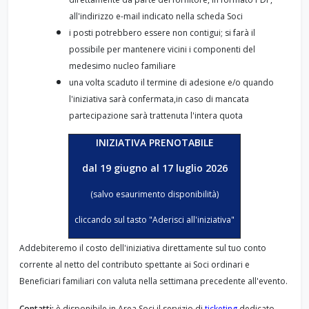
all'indirizzo e-mail indicato nella scheda Soci
i posti potrebbero essere non contigui; si farà il
possibile per mantenere vicini i componenti del
medesimo nucleo familiare
una volta scaduto il termine di adesione e/o quando
l'iniziativa sarà confermata,in caso di mancata
partecipazione sarà trattenuta l'intera quota
INIZIATIVA PRENOTABILE
dal 19 giugno al 17 luglio 2026
(salvo esaurimento disponibilità)
cliccando sul tasto "Aderisci all'iniziativa"
Addebiteremo il costo dell'iniziativa direttamente sul tuo conto
corrente al netto del contributo spettante ai Soci ordinari e
Beneficiari familiari con valuta nella settimana precedente all'evento.
Contatti:
è disponibile in Area Soci il servizio di
ticketing
dedicato